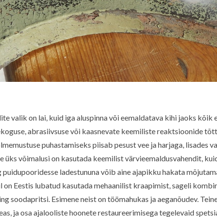
e valik on lai, kuid iga aluspinna või eemaldatava kihi jaoks kõik e
koguse, abrasiivsuse või kaasnevate keemiliste reaktsioonide tõtt
lmemustuse puhastamiseks piisab pesust vee ja harjaga, lisades va
 üks võimalusi on kasutada keemilist värvieemaldusvahendit, kuid 
puidupooridesse ladestununa võib aine ajapikku hakata mõjutama u
l on Eestis lubatud kasutada mehaanilist kraapimist, sageli kombin
ing soodapritsi. Esimene neist on töömahukas ja aeganõudev. Teine
, ja osa ajalooliste hoonete restaureerimisega tegelevaid spetsi