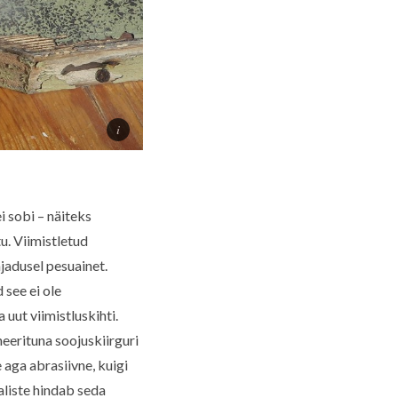
i sobi – näiteks
u. Viimistletud
jadusel pesuainet.
see ei ole
ut viimistluskihti.
eerituna soojuskiirguri
 aga abrasiivne, kuigi
aliste hindab seda