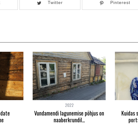
k
Twitter
Pinterest
2022
ndate
Vundamendi lagunemise põhjus on
Kuidas s
ne
naaberkrundil…
port