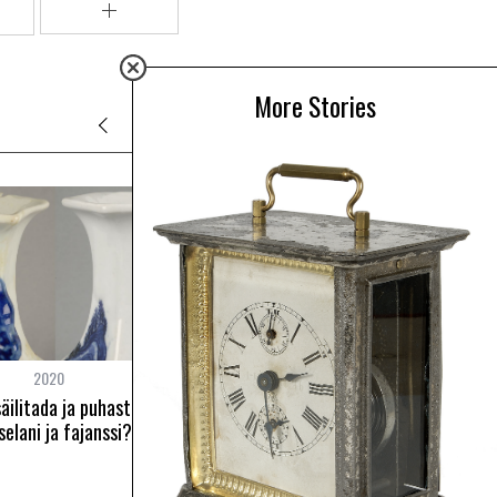
More Stories
2020
2022
äilitada ja puhastada
Nahkesemed meie kodudes
selani ja fajanssi?