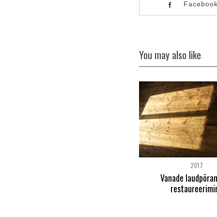
Faceboo
You may also like
2016
2017
Värvi eemaldamine vanalt ahjult
Vanade laudpõra
restaureerimi