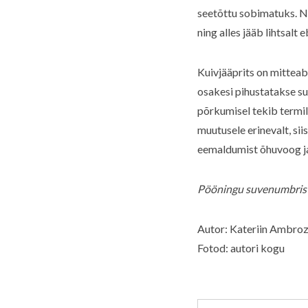
seetõttu sobimatuks. Nä
ning alles jääb lihtsalt 
Kuivjääprits on mitteab
osakesi pihustatakse su
põrkumisel tekib termil
muutusele erinevalt, si
eemaldumist õhuvoog ja 
Pööningu suvenumbris n
Autor: Kateriin Ambroz
Fotod: autori kogu