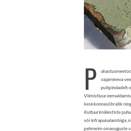
S
e
a
P
r
uhastusmeetodit
c
vajamineva vee
h
f
puitpindadelt o
o
Viimistluse eemaldamise
r
keskkonnasõbralik ning 
:
Kultuurimälestiste puhu
või infrapunalambiga, n
pehmeim omasuguste seas