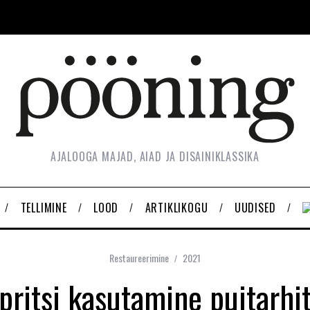
AJALOOGA MAJAD, AIAD JA DISAINIKLASSIKA
TELLIMINE
LOOD
ARTIKLIKOGU
UUDISED
Restaureerimine
2021
pritsi kasutamine puitarhi