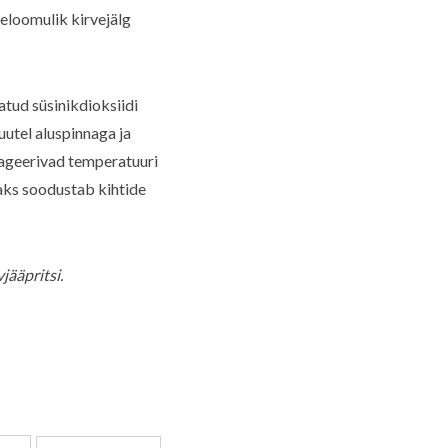
seloomulik kirvejälg
tud süsinikdioksiidi
utel aluspinnaga ja
reageerivad temperatuuri
saks soodustab kihtide
jääpritsi.