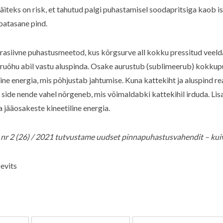
iteks on risk, et tahutud palgi puhastamisel soodapritsiga kaob i
ebatasane pind.
rasiivne puhastusmeetod, kus kõrgsurve all kokku pressitud veelda
ruõhu abil vastu aluspinda. Osake aurustub (sublimeerub) kokkupu
ine energia, mis põhjustab jahtumise. Kuna kattekiht ja aluspind 
is side nende vahel nõrgeneb, mis võimaldabki kattekihil irduda. Li
jääosakeste kineetiline energia.
r 2 (26) / 2021 tutvustame uudset pinnapuhastusvahendit – kuiv
evits