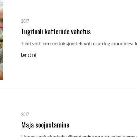
2017
Tugitooli katteriide vahetus
Tihti võib internetioksjonitelt või teise ringi poodidest
Loe edasi
2017
Maja soojustamine
Hoone soojuskadude vähendamine on aktuaalne teema n