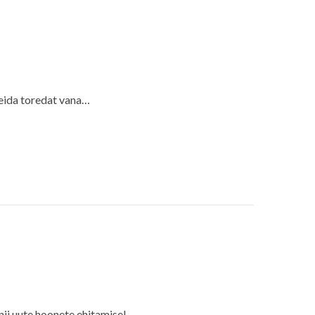
 leida toredat vana…
ii uute hoonete ehitamisel…