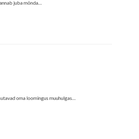
s annab juba mõnda…
asutavad oma loomingus muuhulgas…