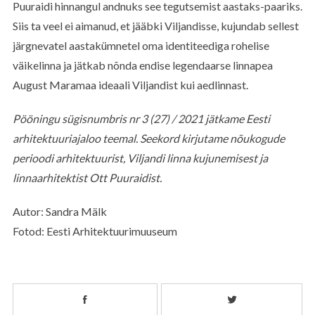
Puuraidi hinnangul andnuks see tegutsemist aastaks-paariks.
Siis ta veel ei aimanud, et jääbki Viljandisse, kujundab sellest
järgnevatel aastakümnetel oma identiteediga rohelise
S
väikelinna ja jätkab nõnda endise legendaarse linnapea
e
August Maramaa ideaali Viljandist kui aedlinnast.
a
r
c
Pööningu sügisnumbris nr 3 (27) / 2021 jätkame Eesti
h
arhitektuuriajaloo teemal. Seekord kirjutame nõukogude
f
perioodi arhitektuurist, Viljandi linna kujunemisest ja
o
linnaarhitektist Ott Puuraidist.
r
:
Autor: Sandra Mälk
Fotod: Eesti Arhitektuurimuuseum