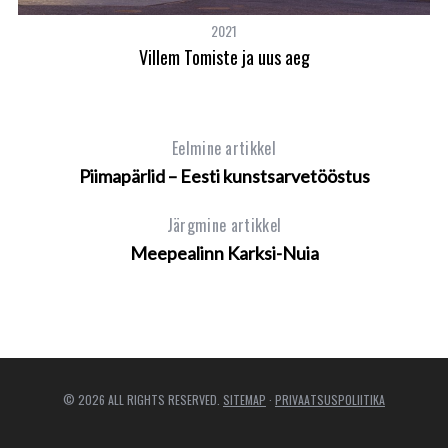
2021
Villem Tomiste ja uus aeg
Eelmine artikkel
Piimapärlid – Eesti kunstsarvetööstus
Järgmine artikkel
Meepealinn Karksi-Nuia
© 2026 ALL RIGHTS RESERVED.
SITEMAP
·
PRIVAATSUSPOLIITIKA