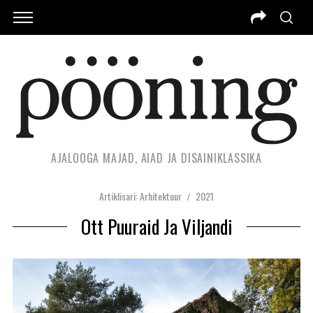
AJALOOGA MAJAD, AIAD JA DISAINIKLASSIKA
Artiklisari: Arhitektuur
2021
Ott Puuraid Ja Viljandi