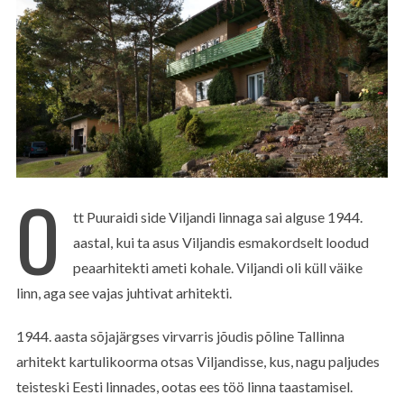
O
tt Puuraidi side Viljandi linnaga sai alguse 1944.
aastal, kui ta asus Viljandis esmakordselt loodud
peaarhitekti ameti kohale. Viljandi oli küll väike
linn, aga see vajas juhtivat arhitekti.
1944. aasta sõjajärgses virvarris jõudis põline Tallinna
arhitekt kartulikoorma otsas Viljandisse, kus, nagu paljudes
teisteski Eesti linnades, ootas ees töö linna taastamisel.