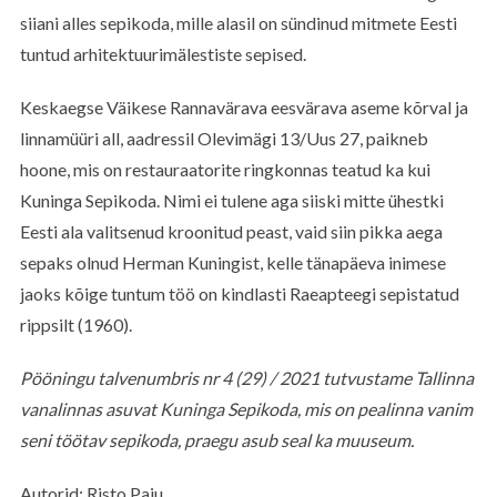
siiani alles sepikoda, mille alasil on sündinud mitmete Eesti
tuntud arhitektuurimälestiste sepised.
Keskaegse Väikese Rannavärava eesvärava aseme kõrval ja
linnamüüri all, aadressil Olevimägi 13/Uus 27, paikneb
S
hoone, mis on restauraatorite ringkonnas teatud ka kui
e
Kuninga Sepikoda. Nimi ei tulene aga siiski mitte ühestki
a
r
Eesti ala valitsenud kroonitud peast, vaid siin pikka aega
c
sepaks olnud Herman Kuningist, kelle tänapäeva inimese
h
jaoks kõige tuntum töö on kindlasti Raeapteegi sepistatud
f
rippsilt (1960).
o
r
:
Pööningu talvenumbris nr 4 (29) / 2021 tutvustame Tallinna
vanalinnas asuvat Kuninga Sepikoda, mis on pealinna vanim
seni töötav sepikoda, praegu asub seal ka muuseum.
Autorid: Risto Paju