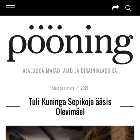
AJALOOGA MAJAD, AIAD JA DISAINIKLASSIKA
Ajalooga maja
2021
Tuli Kuninga Sepikoja ääsis
Olevimäel