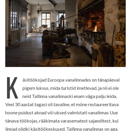
K
äsitöökojad Euroopa vanalinnades on tänapäeval
pigem luksus, mida turistid imetlevad, ja nii ei ole
neid Tallinna vanalinnaski enam väga palju leida.
Veel 30 aastat tagasi oli tavaline, et mõne restaureeritava
hoone puidust aknad või uksed valmistati vanalinnas Uue
tänava töökojas, rääkimata varasematest sajanditest, kui
linnad olidki käsitöökeskused. Tallinna vanalinnas on aga